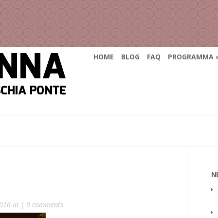
HOME
BLOG
FAQ
PROGRAMMA
N
016 in |
0 comments