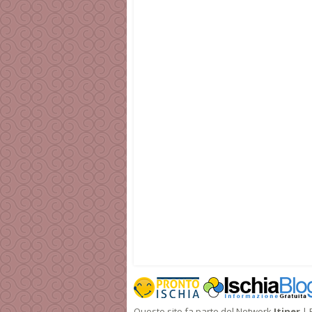
Questo sito fa parte del Network
Itiner
| 