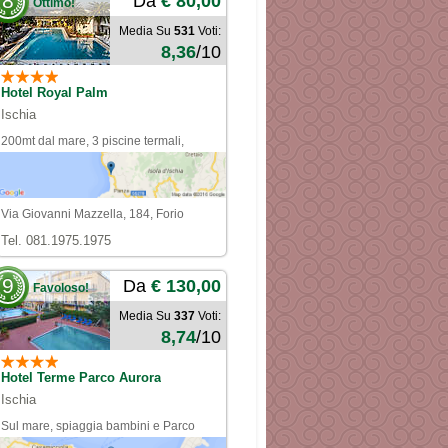
8
Da
€ 80,00
Ottimo!
Media Su
531
Voti:
8,36
/10
Hotel Royal Palm
Ischia
200mt dal mare, 3 piscine termali,
servizio navetta
Via Giovanni Mazzella, 184, Forio
Tel. 081.1975.1975
9
Da
€ 130,00
Favoloso!
Media Su
337
Voti:
8,74
/10
Hotel Terme Parco Aurora
Ischia
Sul mare, spiaggia bambini e Parco
Termale gratis