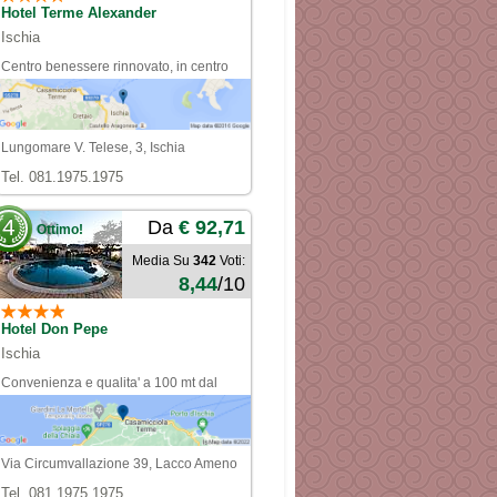
Hotel Terme Alexander
Ischia
Centro benessere rinnovato, in centro
fronte mare
Lungomare V. Telese, 3, Ischia
Tel. 081.1975.1975
4
Da
€ 92,71
Ottimo!
Media Su
342
Voti:
8,44
/10
Hotel Don Pepe
Ischia
Convenienza e qualita' a 100 mt dal
centro e dal mare
Via Circumvallazione 39, Lacco Ameno
Tel. 081.1975.1975