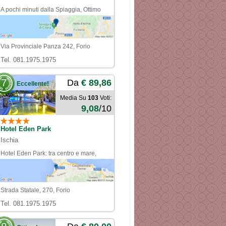
A pochi minuti dalla Spiaggia, Ottimo
qualità Prezzo
Via Provinciale Panza 242, Forio
Tel. 081.1975.1975
7
Da
€ 89,86
Eccellente!
Media Su
103
Voti:
9,08
/10
Hotel Eden Park
Ischia
Hotel Eden Park: tra centro e mare,
comodo e funzionale!
Strada Statale, 270, Forio
Tel. 081.1975.1975