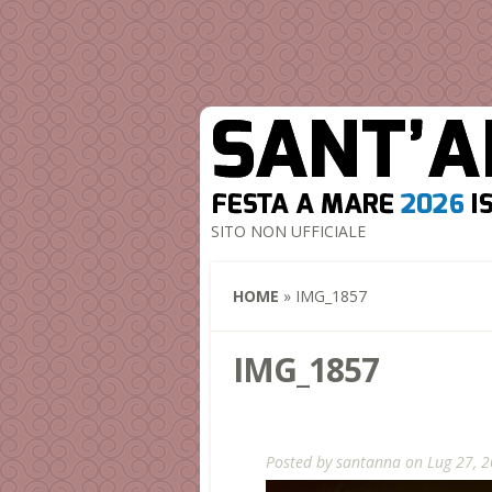
SITO NON UFFICIALE
HOME
»
IMG_1857
IMG_1857
Posted by
santanna
on Lug 27, 2