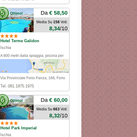
5
Da
€ 58,50
Ottimo!
Media Su
158
Voti:
8,34
/10
Hotel Terme Galidon
Ischia
A 800 metri dalla spiaggia, piscina per
bambini
Via Provinciale Forio Panza, 166, Forio
Tel. 081.1975.1975
6
Da
€ 60,00
Ottimo!
Media Su
663
Voti:
8,32
/10
Hotel Park Imperial
Ischia