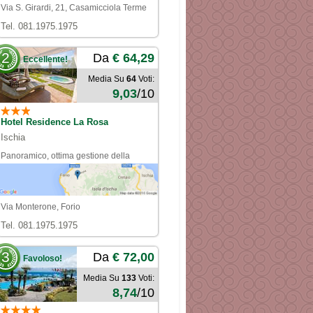
Via S. Girardi, 21, Casamicciola Terme
Tel. 081.1975.1975
2
Da
€ 64,29
Eccellente!
Media Su
64
Voti:
9,03
/10
Hotel Residence La Rosa
Ischia
Panoramico, ottima gestione della
clientela, servizio navetta puntuale,
gestori e camerieri molto cordiali
Via Monterone, Forio
Tel. 081.1975.1975
3
Da
€ 72,00
Favoloso!
Media Su
133
Voti:
8,74
/10