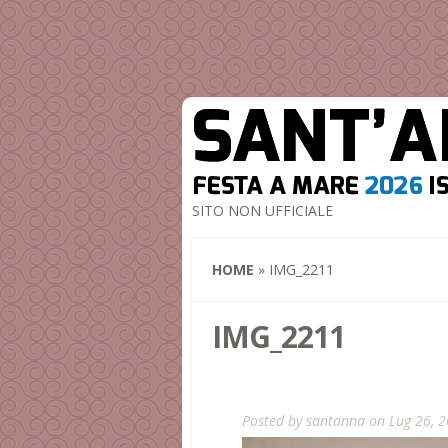
SITO NON UFFICIALE
HOME
»
IMG_2211
IMG_2211
Posted by
santanna
on Lug 26, 2