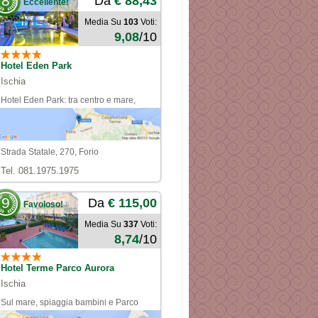
8
Da
€ 88,43
Eccellente!
Media Su
103
Voti:
9,08
/10
Hotel Eden Park
Ischia
Hotel Eden Park: tra centro e mare,
comodo e funzionale!
Strada Statale, 270, Forio
Tel. 081.1975.1975
9
Da
€ 115,00
Favoloso!
Media Su
337
Voti:
8,74
/10
Hotel Terme Parco Aurora
Ischia
Sul mare, spiaggia bambini e Parco
Termale gratis