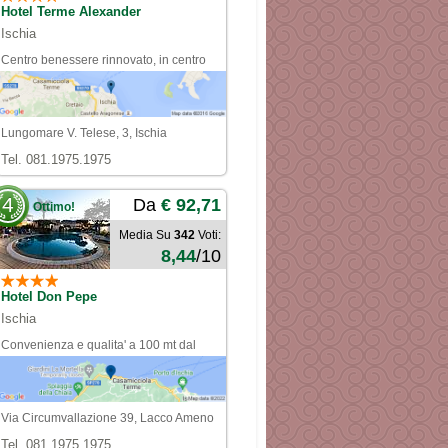
Hotel Terme Alexander
Ischia
Centro benessere rinnovato, in centro
fronte mare
Lungomare V. Telese, 3, Ischia
Tel. 081.1975.1975
4
Da
€ 92,71
Ottimo!
Media Su
342
Voti:
8,44
/10
Hotel Don Pepe
Ischia
Convenienza e qualita' a 100 mt dal
centro e dal mare
Via Circumvallazione 39, Lacco Ameno
Tel. 081.1975.1975