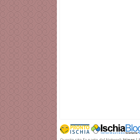
Questo sito fa parte del Network
Itiner
| 