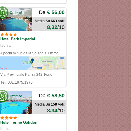
5
Da
€ 56,00
Ottimo!
Media Su
663
Voti:
8,32
/10
Hotel Park Imperial
Ischia
A pochi minuti dalla Spiaggia, Ottimo
qualità Prezzo
Via Provinciale Panza 242, Forio
Tel. 081.1975.1975
6
Da
€ 58,50
Ottimo!
Media Su
158
Voti:
8,34
/10
Hotel Terme Galidon
Ischia