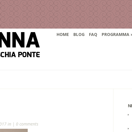
HOME
BLOG
FAQ
PROGRAMMA
N
017 in |
0 comments