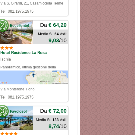
Via S. Girardi, 21, Casamicciola Terme
Tel. 081.1975.1975
2
Da
€ 64,29
Eccellente!
Media Su
64
Voti:
9,03
/10
Hotel Residence La Rosa
Ischia
Panoramico, ottima gestione della
clientela, servizio navetta puntuale,
gestori e camerieri molto cordiali
Via Monterone, Forio
Tel. 081.1975.1975
3
Da
€ 72,00
Favoloso!
Media Su
133
Voti:
8,74
/10