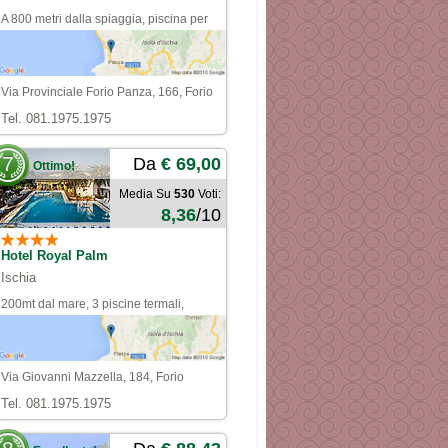
A 800 metri dalla spiaggia, piscina per
bambini
Via Provinciale Forio Panza, 166, Forio
Tel. 081.1975.1975
7
Da
€ 69,00
Ottimo!
Media Su
530
Voti:
8,36
/10
Hotel Royal Palm
Ischia
200mt dal mare, 3 piscine termali,
servizio navetta
Via Giovanni Mazzella, 184, Forio
Tel. 081.1975.1975