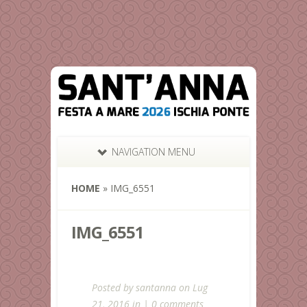
NAVIGATION MENU
HOME
»
IMG_6551
IMG_6551
Posted by
santanna
on Lug
21, 2016 in |
0 comments