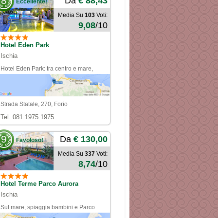
8
Da
€ 88,43
Eccellente!
Media Su
103
Voti:
9,08
/10
Hotel Eden Park
Ischia
Hotel Eden Park: tra centro e mare,
comodo e funzionale!
Strada Statale, 270, Forio
Tel. 081.1975.1975
9
Da
€ 130,00
Favoloso!
Media Su
337
Voti:
8,74
/10
Hotel Terme Parco Aurora
Ischia
Sul mare, spiaggia bambini e Parco
Termale gratis