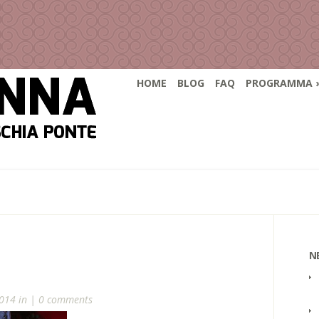
HOME
BLOG
FAQ
PROGRAMMA
N
014 in |
0 comments