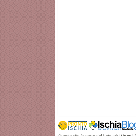
Questo sito fa parte del Network
Itiner
| 