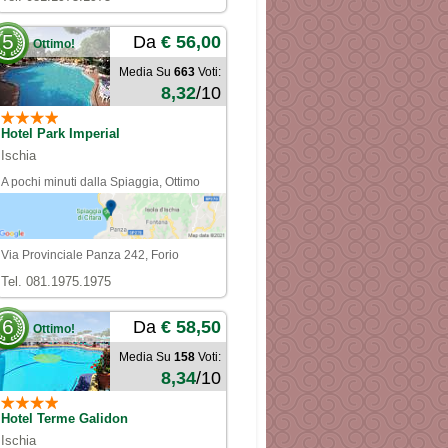
5
Da
€ 56,00
Ottimo!
Media Su
663
Voti:
8,32
/10
Hotel Park Imperial
Ischia
A pochi minuti dalla Spiaggia, Ottimo
qualità Prezzo
Via Provinciale Panza 242, Forio
Tel. 081.1975.1975
6
Da
€ 58,50
Ottimo!
Media Su
158
Voti:
8,34
/10
Hotel Terme Galidon
Ischia