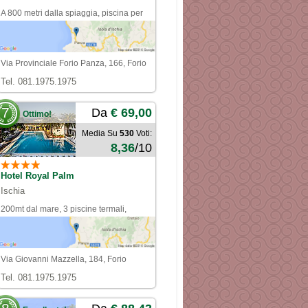
A 800 metri dalla spiaggia, piscina per
bambini
Via Provinciale Forio Panza, 166, Forio
Tel. 081.1975.1975
7
Da
€ 69,00
Ottimo!
Media Su
530
Voti:
8,36
/10
Hotel Royal Palm
Ischia
200mt dal mare, 3 piscine termali,
servizio navetta
Via Giovanni Mazzella, 184, Forio
Tel. 081.1975.1975