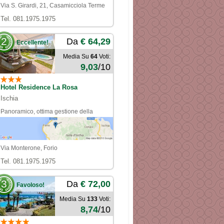
Via S. Girardi, 21, Casamicciola Terme
Tel. 081.1975.1975
2
Da
€ 64,29
Eccellente!
Media Su
64
Voti:
9,03
/10
Hotel Residence La Rosa
Ischia
Panoramico, ottima gestione della
clientela, servizio navetta puntuale,
gestori e camerieri molto cordiali
Via Monterone, Forio
Tel. 081.1975.1975
3
Da
€ 72,00
Favoloso!
Media Su
133
Voti:
8,74
/10