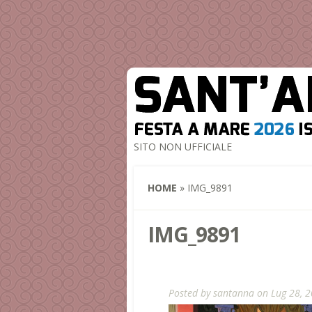
SITO NON UFFICIALE
HOME
»
IMG_9891
IMG_9891
Posted by
santanna
on Lug 28, 2