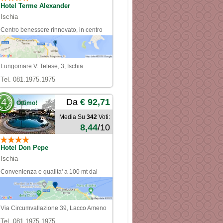
Hotel Terme Alexander
Ischia
Centro benessere rinnovato, in centro
fronte mare
Lungomare V. Telese, 3, Ischia
Tel. 081.1975.1975
4
Da
€ 92,71
Ottimo!
Media Su
342
Voti:
8,44
/10
Hotel Don Pepe
Ischia
Convenienza e qualita' a 100 mt dal
centro e dal mare
Via Circumvallazione 39, Lacco Ameno
Tel. 081.1975.1975